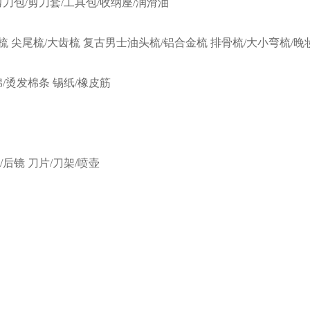
剪刀包/剪刀套/工具包/收纳座/润滑油
梳
尖尾梳/大齿梳
复古男士油头梳/铝合金梳
排骨梳/大小弯梳/晚
棉/烫发棉条
锡纸/橡皮筋
/后镜
刀片/刀架/喷壶