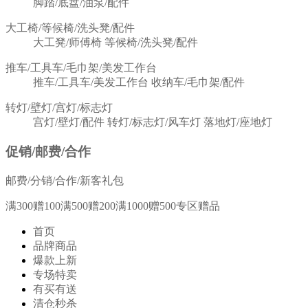
脚踏/底盘/油泵/配件
大工椅/等候椅/洗头凳/配件
大工凳/师傅椅
等候椅/洗头凳/配件
推车/工具车/毛巾架/美发工作台
推车/工具车/美发工作台
收纳车/毛巾架/配件
转灯/壁灯/宫灯/标志灯
宫灯/壁灯/配件
转灯/标志灯/风车灯
落地灯/座地灯
促销/邮费/合作
邮费/分销/合作/新客礼包
满300赠100满500赠200满1000赠500专区赠品
首页
品牌商品
爆款上新
专场特卖
有买有送
清仓秒杀