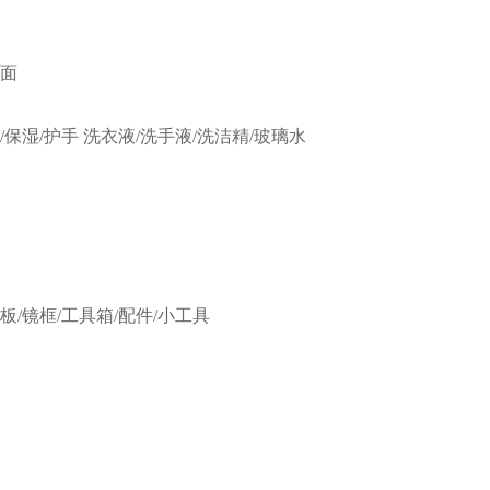
洁面
/保湿/护手
洗衣液/洗手液/洗洁精/玻璃水
板/镜框/工具箱/配件/小工具