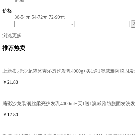
价格
36-54元
54-72元
72-90元
-
浏览更多
推荐热卖
上新/凯捷沙龙装冰爽沁透洗发乳4000g+买1送1澳威雅防脱固发洗
￥
21.80
飚彩沙龙装润丝柔亮护发乳4000ml+买1送1澳威雅防脱固发洗发露
￥
17.80