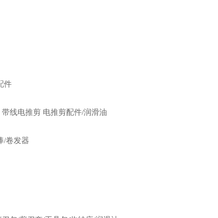
配件
带线电推剪
电推剪配件/润滑油
棒/卷发器