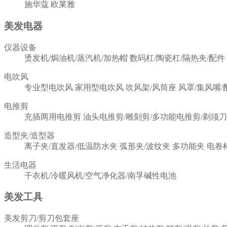
施华蔻
欧莱雅
美发电器
仪器设备
烫发机/焗油机/蒸汽机/加热帽
数码杠/陶瓷杠/隔热夹/配件
电吹风
专业型电吹风
家用型电吹风
吹风架/风筒座
风罩/集风嘴/
电推剪
充插两用电推剪
油头电推剪/雕刻剪/多功能电推剪/剃须刀
造型夹/造型器
离子夹/直发器/低温防水夹
弧形夹/波纹夹
多功能夹
电卷
生活电器
干衣机/冷暖风机/空气净化器/南孚碱性电池
美发工具
美发剪刀/剪刀包套座