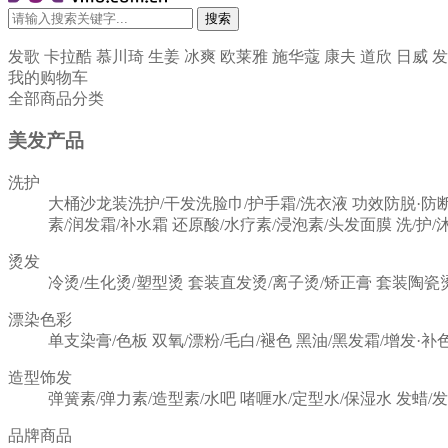
搜索
发歌
卡拉酷
慕川琦
生姜
冰爽
欧莱雅
施华蔻
康夫
道欣
日威
发
我的购物车
全部商品分类
美发产品
洗护
大桶沙龙装洗护/干发洗脸巾/护手霜/洗衣液
功效防脱·防
素/润发霜/补水霜
还原酸/水疗素/浸泡素/头发面膜
洗/护/
烫发
冷烫/生化烫/塑型烫
套装直发烫/离子烫/矫正膏
套装陶瓷
漂染色彩
单支染膏/色板
双氧/漂粉/毛白/褪色
黑油/黑发霜/增发·补
造型饰发
弹簧素/弹力素/造型素/水吧
啫喱水/定型水/保湿水
发蜡/
品牌商品