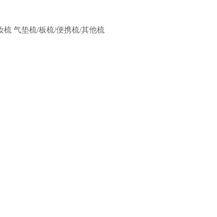
妆梳
气垫梳/板梳/便携梳/其他梳