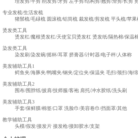
理发剪/平剪
削发剪/牙剪
左手剪/结构剪/翘剪/滑剪/长剪
专业发梳/生活发梳
猪鬃梳/毛碌梳
圆滚梳/铝筒梳
裁发梳/剪发梳
平头梳/苹果
烫发类工具
烫发杠/魔根烫发杠/天使宝贝烫发杠
烫发纸/隔热棉/保温
染发类工具
染发刷/染发碗/摇杯/耳罩
挤膏器/计时器/电子秤/人体称
美发辅助工具1
鳄鱼夹/海豚夹/鸭嘴夹/钢夹/定位夹/保温夹
毛扫/颈扫/海绵
美发辅助工具2
围布/围脖纸/披肩/技师服/客袍
肩托/冲水胶纸/洗头刷
美发辅助工具3
手套/保鲜膜/棉签/口罩
洗脸巾/美容卷巾/挡面罩/其他
教学辅助工具
头模/假发/接发片
接发枪/接卸胶水/支架