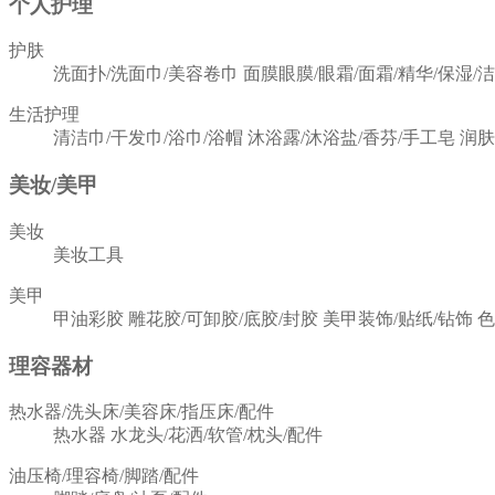
个人护理
护肤
洗面扑/洗面巾/美容卷巾
面膜眼膜/眼霜/面霜/精华/保湿/
生活护理
清洁巾/干发巾/浴巾/浴帽
沐浴露/沐浴盐/香芬/手工皂
润肤
美妆/美甲
美妆
美妆工具
美甲
甲油彩胶
雕花胶/可卸胶/底胶/封胶
美甲装饰/贴纸/钻饰
色
理容器材
热水器/洗头床/美容床/指压床/配件
热水器
水龙头/花洒/软管/枕头/配件
油压椅/理容椅/脚踏/配件