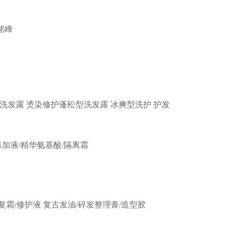
铭峰
洗发露
烫染修护蓬松型洗发露
冰爽型洗护
护发
添加液/精华氨基酸/隔离霜
复霜/修护液
复古发油/碎发整理膏/造型胶