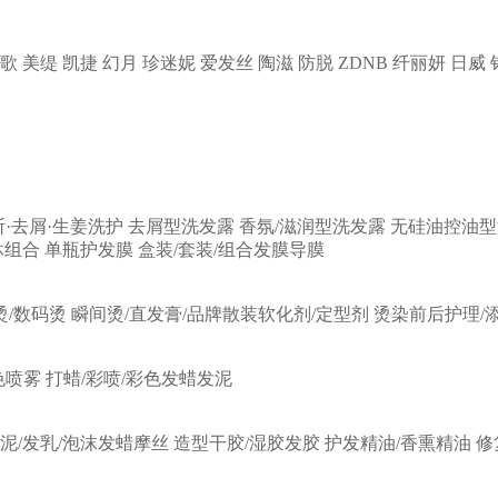
歌
美缇
凯捷
幻月
珍迷妮
爱发丝
陶滋
防脱
ZDNB
纤丽妍
日威
断·去屑·生姜洗护
去屑型洗发露
香氛/滋润型洗发露
无硅油控油型
沐组合
单瓶护发膜
盒装/套装/组合发膜导膜
烫/数码烫
瞬间烫/直发膏/品牌散装软化剂/定型剂
烫染前后护理/
色喷雾
打蜡/彩喷/彩色发蜡发泥
发泥/发乳/泡沫发蜡摩丝
造型干胶/湿胶发胶
护发精油/香熏精油
修