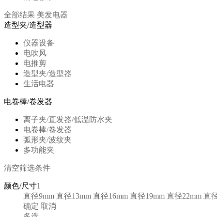
全部结果
美发电器
造型夹/造型器
仪器设备
电吹风
电推剪
造型夹/造型器
生活电器
电卷棒/卷发器
离子夹/直发器/低温防水夹
电卷棒/卷发器
弧形夹/波纹夹
多功能夹
清空筛选条件
颜色/尺寸1
直径9mm
直径13mm
直径16mm
直径19mm
直径22mm
直径
确定
取消
多选