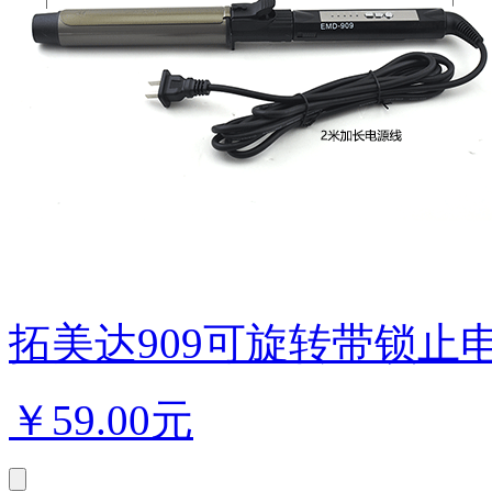
拓美达909可旋转带锁止电
￥
59.00元