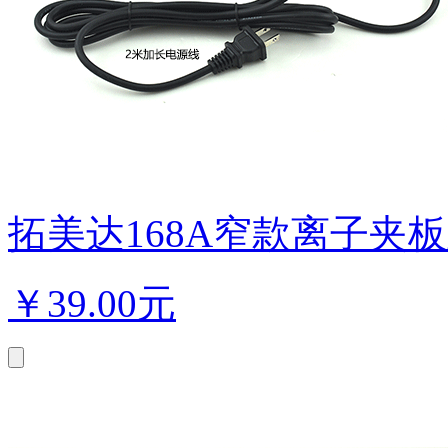
拓美达168A窄款离子夹板直发
￥
39.00元