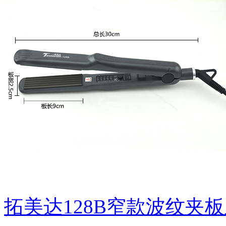
拓美达128B窄款波纹夹板玉米