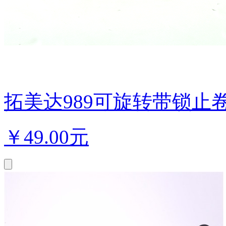
拓美达989可旋转带锁止卷发
￥
49.00元