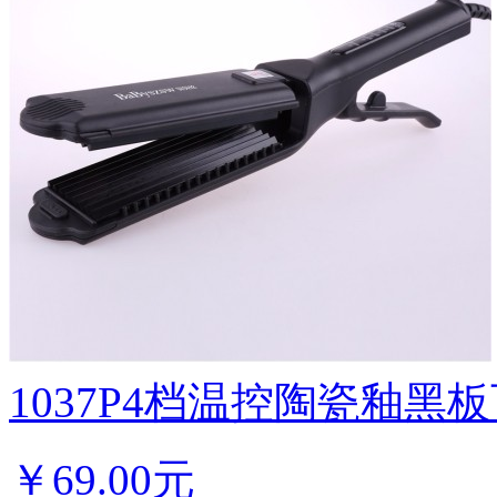
1037P4档温控陶瓷釉黑板
￥
69.00元