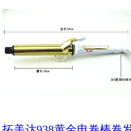
拓美达938黄金电卷棒卷发器15