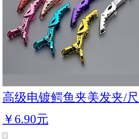
高级电镀鳄鱼夹美发夹/尺寸；
￥
6.90元