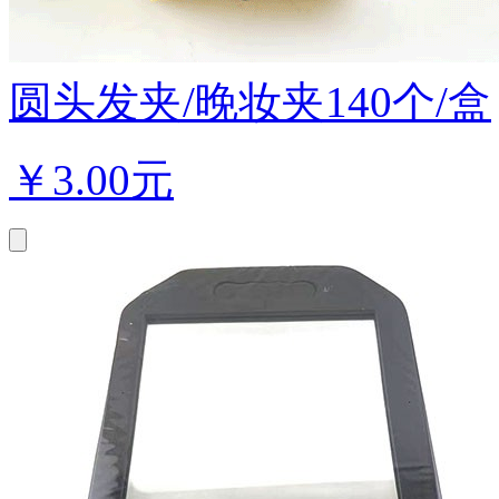
圆头发夹/晚妆夹140个/盒
￥
3.00元