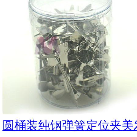
圆桶装纯钢弹簧定位夹美发夹7