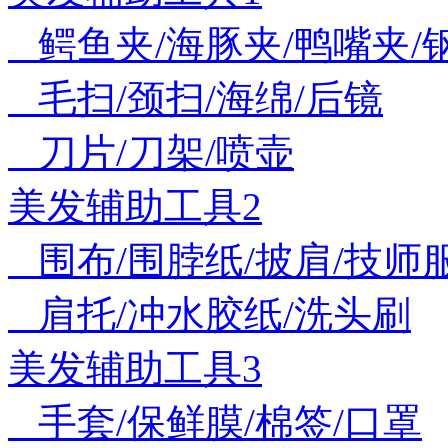
鳄鱼夹/海豚夹/鸭嘴夹/
毛扫/颈扫/海绵/后镜
刀片/刀架/喷壶
美发辅助工具2
围布/围脖纸/披肩/技师
肩托/冲水胶纸/洗头刷
美发辅助工具3
手套/保鲜膜/棉签/口罩