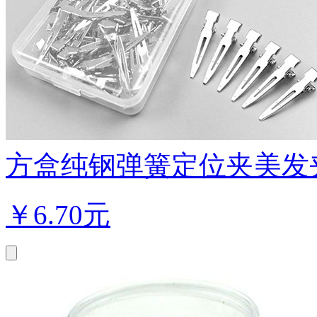
方盒纯钢弹簧定位夹美发夹·约
￥
6.70元