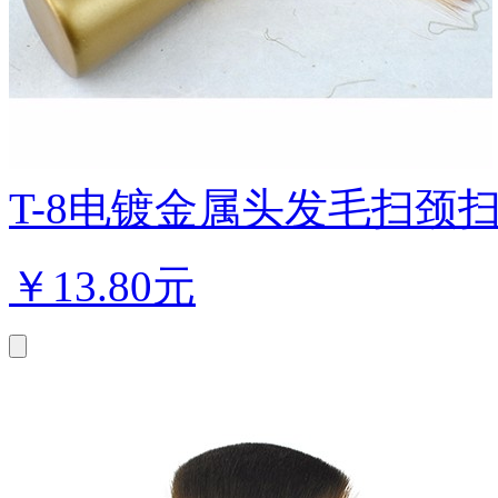
T-8电镀金属头发毛扫颈扫/
￥
13.80元