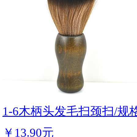
1-6木柄头发毛扫颈扫/规格；
￥
13.90元