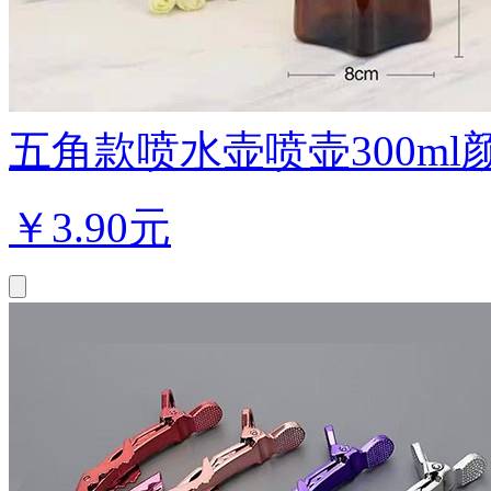
五角款喷水壶喷壶300ml
￥
3.90元