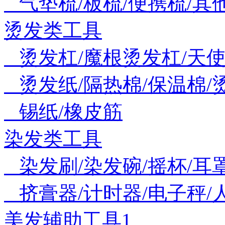
气垫梳/板梳/便携梳/其
烫发类工具
烫发杠/魔根烫发杠/天
烫发纸/隔热棉/保温棉/
锡纸/橡皮筋
染发类工具
染发刷/染发碗/摇杯/耳
挤膏器/计时器/电子秤/
美发辅助工具1