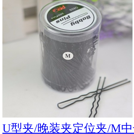
U型夹/晚装夹定位夹/M中号